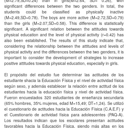
(M=2.79,SD=0.24) than in girls(M=2.64, SD= 0.26), with
significant differences between the two genders. In total, the
students could be classified as physically inactive
(M=2.49,SD=0.78). The boys are more active (M=2.72,SD=0.79)
than the girls (M=2.07,SD=0.58). This difference is statistically
significant. A significant relation between the attitudes towards
physical education and the level of physical activity (r=0.42) has
also been established. The results of this study indicate that,
considering the relationship between the attitudes and levels of
physical activity and the differences between the two genders, it is
important to consider the development of strategies to increase
positive attitudes towards physical education, especially in girls.
El propósito del estudio fue determinar las actitudes de los
estudiante shacia la Educación Física y el nivel de actividad física
según sexo, y además establecer la relación entre actitud de los
estudiantes hacia la educación física y nivel de actividad física.
Fueron encuestados 320 estudiantes de enseñanza secundaria
(65% hombres, 35% mujeres, edad M=15,49; DT=1,24). Se utilizó
el cuestionario de actitudes hacia la Educación Física (C.A.E.F) y
el Cuestionario de actividad física para adolescentes (PAQ-A).
Los resultados indican que los escolares presentan actitudes
favorables hacia la Educación Física, siendo más altas en los