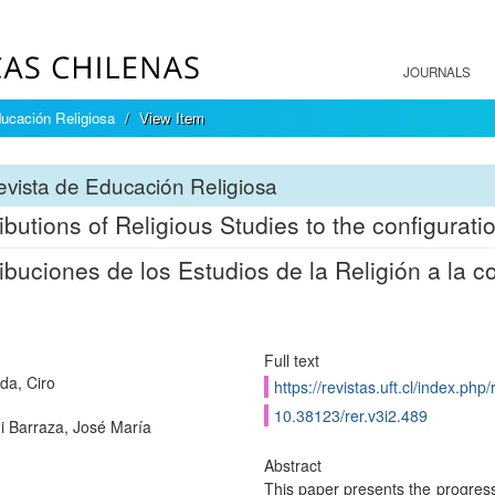
JOURNALS
ucación Religiosa
View Item
vista de Educación Religiosa
ibutions of Religious Studies to the configuratio
ibuciones de los Estudios de la Religión a la co
Full text
a, Ciro
https://revistas.uft.cl/index.php/
10.38123/rer.v3i2.489
ni Barraza, José María
Abstract
This paper presents the progress 