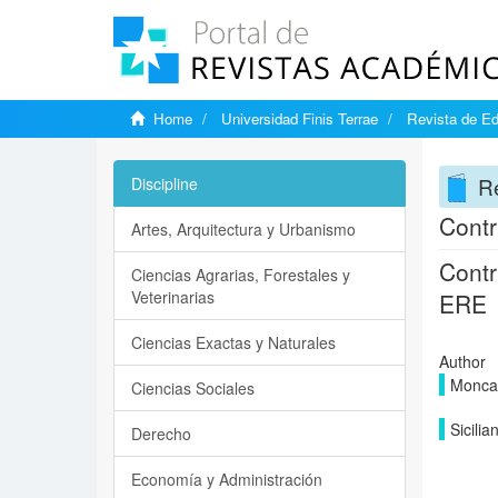
Home
Universidad Finis Terrae
Revista de Ed
Re
Discipline
Contr
Artes, Arquitectura y Urbanismo
Contr
Ciencias Agrarias, Forestales y
Veterinarias
ERE
Ciencias Exactas y Naturales
Author
Moncad
Ciencias Sociales
Sicilia
Derecho
Economía y Administración