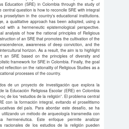
ous Education (SRE) in Colombia through the study of
he central question is how to reconcile SRE with integral
s proselytism in the country's educational institutions.
nge, a qualitative approach has been adopted, using a
od with a hermeneutic epistemological perspective.
al analysis of how the rational principles of Religious
struction of an SRE that promotes the cultivation of the
ranscendence, awareness of deep conviction, and the
ntercultural horizon. As a result, the aim is to highlight
ort an SRE based on the principles of diversity and
listic framework for SRE in Colombia. Finally, the goal
ed reflection on the rationality of Religious Studies as a
ucational processes of the country.
ados de un proyecto de investigación que explora la
de la Educación Religiosa Escolar (ERE) en Colombia
γος de los “estudios de la religión”. El problema central
 con la formación integral, evitando el proselitismo
educativas del país. Para abordar este desafío, se ha
, utilizando un método de arqueología transmedia con
ica hermenéutica. Este enfoque permite analizar
os racionales de los estudios de la religión pueden