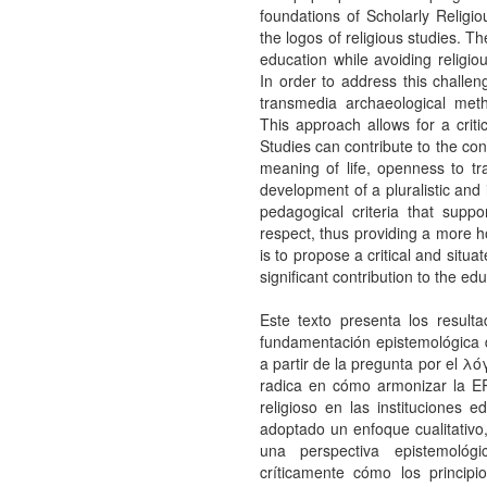
foundations of Scholarly Religi
the logos of religious studies. T
education while avoiding religiou
In order to address this challe
transmedia archaeological meth
This approach allows for a critic
Studies can contribute to the con
meaning of life, openness to t
development of a pluralistic and i
pedagogical criteria that supp
respect, thus providing a more ho
is to propose a critical and situat
significant contribution to the ed
Este texto presenta los result
fundamentación epistemológica 
a partir de la pregunta por el λό
radica en cómo armonizar la ERE
religioso en las instituciones 
adoptado un enfoque cualitativo
una perspectiva epistemológ
críticamente cómo los principi