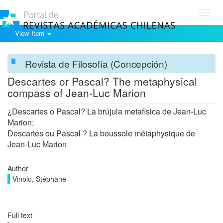
Toggl
navig
View Item
Revista de Filosofía (Concepción)
Descartes or Pascal? The metaphysical
compass of Jean-Luc Marion
¿Descartes o Pascal? La brújula metafísica de Jean-Luc
Marion;
Descartes ou Pascal ? La boussole métaphysique de
Jean-Luc Marion
Author
Vinolo, Stéphane
Full text