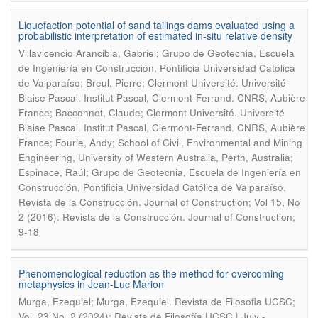
Liquefaction potential of sand tailings dams evaluated using a
probabilistic interpretation of estimated in-situ relative density
Villavicencio Arancibia, Gabriel; Grupo de Geotecnia, Escuela
de Ingeniería en Construcción, Pontificia Universidad Católica
de Valparaíso; Breul, Pierre; Clermont Université. Université
Blaise Pascal. Institut Pascal, Clermont-Ferrand. CNRS, Aubière
France; Bacconnet, Claude; Clermont Université. Université
Blaise Pascal. Institut Pascal, Clermont-Ferrand. CNRS, Aubière
France; Fourie, Andy; School of Civil, Environmental and Mining
Engineering, University of Western Australia, Perth, Australia;
Espinace, Raúl; Grupo de Geotecnia, Escuela de Ingeniería en
.
Construcción, Pontificia Universidad Católica de Valparaíso
Revista de la Construcción. Journal of Construction; Vol 15, No
2 (2016): Revista de la Construcción. Journal of Construction;
9-18
Phenomenological reduction as the method for overcoming
metaphysics in Jean-Luc Marion
.
Murga, Ezequiel; Murga, Ezequiel
Revista de Filosofia UCSC;
Vol. 23 No. 2 (2024): Revista de Filosofía UCSC | July -