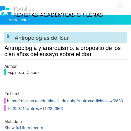
Toggl
navig
View Item
Antropologías del Sur
Antropología y anarquismo: a propósito de los
cien años del ensayo sobre el don
Author
Espinoza, Claudio
Full text
https://revistas.academia.cl/index.php/rantros/article/view/2863
10.25074/rantros.v11i22.2863
Metadata
Show full item record