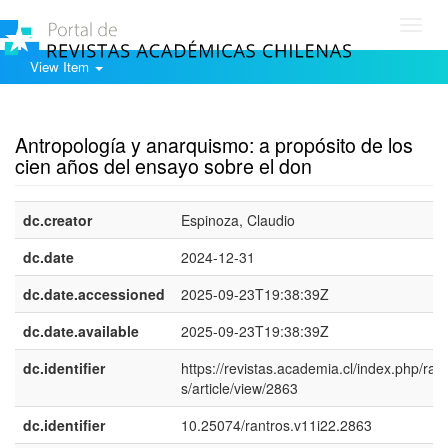
Toggl
navig
View Item
Show simple item record
Antropología y anarquismo: a propósito de los
cien años del ensayo sobre el don
dc.creator
Espinoza, Claudio
dc.date
2024-12-31
dc.date.accessioned
2025-09-23T19:38:39Z
dc.date.available
2025-09-23T19:38:39Z
dc.identifier
https://revistas.academia.cl/index.php/ran
s/article/view/2863
dc.identifier
10.25074/rantros.v11i22.2863