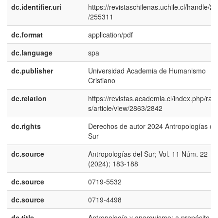
dc.identifier.uri
https://revistaschilenas.uchile.cl/handle/2
/255311
dc.format
application/pdf
dc.language
spa
dc.publisher
Universidad Academia de Humanismo
Cristiano
dc.relation
https://revistas.academia.cl/index.php/ran
s/article/view/2863/2842
dc.rights
Derechos de autor 2024 Antropologías de
Sur
dc.source
Antropologías del Sur; Vol. 11 Núm. 22
(2024); 183-188
dc.source
0719-5532
dc.source
0719-4498
dc.title
Antropología y anarquismo: a propósito d