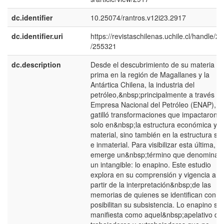
dc.identifier
10.25074/rantros.v12i23.2917
dc.identifier.uri
https://revistaschilenas.uchile.cl/handle/2
/255321
dc.description
Desde el descubrimiento de su materia
prima en la región de Magallanes y la
Antártica Chilena, la industria del
petróleo,&nbsp;principalmente a través de
Empresa Nacional del Petróleo (ENAP),
gatilló transformaciones que impactaron 
solo en&nbsp;la estructura económica y
material, sino también en la estructura soc
e inmaterial. Para visibilizar esta última,
emerge un&nbsp;término que denomina 
un intangible: lo enapino. Este estudio
explora en su comprensión y vigencia a
partir de la interpretación&nbsp;de las
memorias de quienes se identifican con él
posibilitan su subsistencia. Lo enapino se
manifiesta como aquel&nbsp;apelativo de