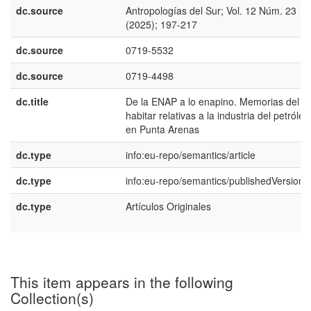
dc.source
Antropologías del Sur; Vol. 12 Núm. 23
(2025); 197-217
dc.source
0719-5532
dc.source
0719-4498
dc.title
De la ENAP a lo enapino. Memorias del
habitar relativas a la industria del petróleo
en Punta Arenas
dc.type
info:eu-repo/semantics/article
dc.type
info:eu-repo/semantics/publishedVersion
dc.type
Artículos Originales
This item appears in the following
Collection(s)