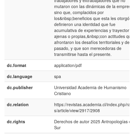
trabajadores y extrabajadores que no
mutaron con las dinámicas de la empresa
sino que, complacidos por
los&nbsp;beneficios que esta les otorgó,
definieron una identidad que fue
acumulativa de experiencias y trayectorias
ajenas o propias,&nbsp;con actitudes que
afrontaron los desafíos territoriales y del
pasado, y que son merecedoras de
transmitirse hasta el presente.
dc.format
application/pdf
dc.language
spa
dc.publisher
Universidad Academia de Humanismo
Cristiano
dc.relation
https://revistas.academia.cl/index.php/ran
s/article/view/2917/2908
dc.rights
Derechos de autor 2025 Antropologías de
Sur