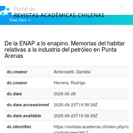
Toggl
navig
View Item
Show simple item record
De la ENAP a lo enapino. Memorias del habitar
relativas a la industria del petróleo en Punta
Arenas
dc.creator
Ambrosetti, Daniela
dc.creator
Herrera, Rodrigo
dc.date
2025-06-28
dc.date.accessioned
2025-09-23T19:38:39Z
dc.date.available
2025-09-23T19:38:39Z
dc.identifier
https://revistas.academia.cl/index.php/ran
s/article/view/2917