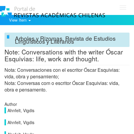
Toggl
navig
View Item
Arboles y Rizomas. Revista de Estudios
Lingüísticos y Literarios
Note: Conversations with the writer Óscar
Esquivias: life, work and thought.
Nota: Conversaciones con el escritor Óscar Esquivias:
vida, obra y pensamiento;
Nota: Conversas com o escritor Óscar Esquivias: vida,
obra e pensamento.
Author
Ahnfelt, Vigdis
Ahnfelt, Vigdis