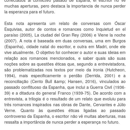
conectados al conflictivo pasado de España, el escritor no ve
muchas aperturas, pero destaca la importancia de nunca perder
la esperanza para el futuro.
Esta nota apresenta um relato de conversas com Óscar
Esquivias, autor de contos e romances como Inquietud en el
paraíso (2005), La ciudad del Gran Rey (2006) e Viene la noche
(2007). A nota é baseada em duas conversas, uma em Burgos
(Espanha), cidade natal do escritor, e outra em Madri, onde ele
vive atualmente. O objetivo foi conhecer o autor e suas ideias em
relação aos romances mencionados, e saber quais são suas
noções sobre as questões éticas que, segundo a entrevistadora,
são problematizadas nos textos por meio da ironia (Hutcheon,
1994), mais especificamente o perdão (Derrida, 2001) e a
reconciliação (Cento Bull &amp; Hansen, 2016), vinculados ao
passado conflituoso da Espanha, que inclui a Guerra Civil (1936-
39) e a ditadura do general Franco (1939-75). De acordo com a
entrevista, a trilogia é o resultado de um relato que evoluiu para
três romances inspirados nas obras de Dante, Cervantes e Júlio
Verne. Quanto às questões éticas ligadas ao passado
controverso da Espanha, o escritor não vê muitas aberturas, mas
ressalta a importância de nunca perder a esperança no futuro.