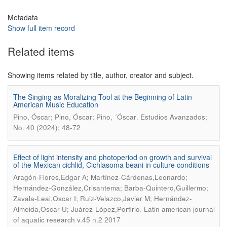
Metadata
Show full item record
Related items
Showing items related by title, author, creator and subject.
The Singing as Moralizing Tool at the Beginning of Latin
American Music Education
.
Pino, Óscar; Pino, Óscar; Pino, ´Óscar
Estudios Avanzados;
No. 40 (2024); 48-72
Effect of light intensity and photoperiod on growth and survival
of the Mexican cichlid, Cichlasoma beani in culture conditions
Aragón-Flores,Edgar A; Martínez-Cárdenas,Leonardo;
Hernández-González,Crisantema; Barba-Quintero,Guillermo;
Zavala-Leal,Oscar I; Ruiz-Velazco,Javier M; Hernández-
.
Almeida,Oscar U; Juárez-López,Porfirio
Latin american journal
of aquatic research v.45 n.2 2017