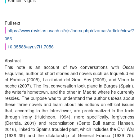
Ahnfelt, Vigdis
Full text
https://www.revistas.usach.cl/ojs/index.php/rizomas/article/view/7
056
10.35588/ayr.v7i1.7056
Abstract
This note is an account of two conversations with Óscar
Esquivias, author of short stories and novels such as Inquietud en
el Paraíso (2005), La ciudad del Gran Rey (2006), and Viene la
noche (2007). The first conversation took plane in Burgos (Spain),
the writer's hometown, and the other in Madrid where he currently
resides. The purpose was to understand the author's ideas about
these three novels and learn about his notions on ethical issues
that, according to the interviewer, are problematized in the texts
through irony (Hutcheon, 1994), more specifically, forgiveness
(Derrida, 2001) and reconciliation (Cento Bull &amp; Hansen,
2016), linked to Spain's troubled past, which includes the Civil War
(1936–39) and the dictatorship of General Franco (1939–75).