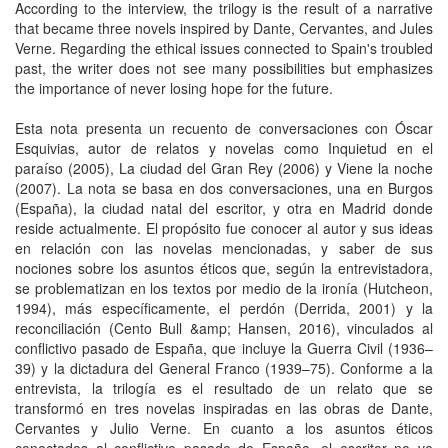
According to the interview, the trilogy is the result of a narrative
that became three novels inspired by Dante, Cervantes, and Jules
Verne. Regarding the ethical issues connected to Spain's troubled
past, the writer does not see many possibilities but emphasizes
the importance of never losing hope for the future.
Esta nota presenta un recuento de conversaciones con Óscar
Esquivias, autor de relatos y novelas como Inquietud en el
paraíso (2005), La ciudad del Gran Rey (2006) y Viene la noche
(2007). La nota se basa en dos conversaciones, una en Burgos
(España), la ciudad natal del escritor, y otra en Madrid donde
reside actualmente. El propósito fue conocer al autor y sus ideas
en relación con las novelas mencionadas, y saber de sus
nociones sobre los asuntos éticos que, según la entrevistadora,
se problematizan en los textos por medio de la ironía (Hutcheon,
1994), más específicamente, el perdón (Derrida, 2001) y la
reconciliación (Cento Bull &amp; Hansen, 2016), vinculados al
conflictivo pasado de España, que incluye la Guerra Civil (1936–
39) y la dictadura del General Franco (1939–75). Conforme a la
entrevista, la trilogía es el resultado de un relato que se
transformó en tres novelas inspiradas en las obras de Dante,
Cervantes y Julio Verne. En cuanto a los asuntos éticos