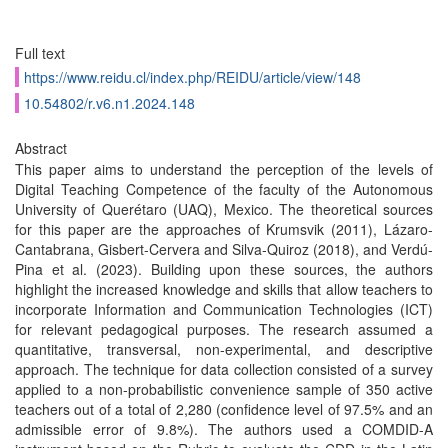
Full text
https://www.reidu.cl/index.php/REIDU/article/view/148
10.54802/r.v6.n1.2024.148
Abstract
This paper aims to understand the perception of the levels of
Digital Teaching Competence of the faculty of the Autonomous
University of Querétaro (UAQ), Mexico. The theoretical sources
for this paper are the approaches of Krumsvik (2011), Lázaro-
Cantabrana, Gisbert-Cervera and Silva-Quiroz (2018), and Verdú-
Pina et al. (2023). Building upon these sources, the authors
highlight the increased knowledge and skills that allow teachers to
incorporate Information and Communication Technologies (ICT)
for relevant pedagogical purposes. The research assumed a
quantitative, transversal, non-experimental, and descriptive
approach. The technique for data collection consisted of a survey
applied to a non-probabilistic convenience sample of 350 active
teachers out of a total of 2,280 (confidence level of 97.5% and an
admissible error of 9.8%). The authors used a COMDID-A