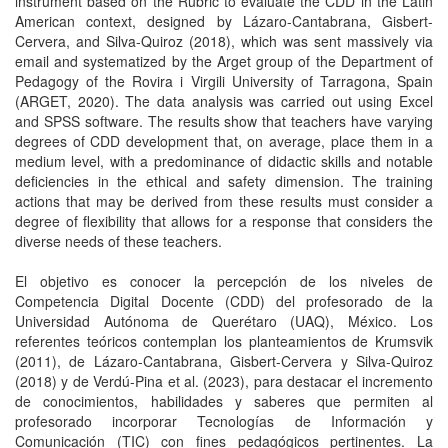
instrument based on the Rubric to evaluate the CDD in the Latin
American context, designed by Lázaro-Cantabrana, Gisbert-
Cervera, and Silva-Quiroz (2018), which was sent massively via
email and systematized by the Arget group of the Department of
Pedagogy of the Rovira i Virgili University of Tarragona, Spain
(ARGET, 2020). The data analysis was carried out using Excel
and SPSS software. The results show that teachers have varying
degrees of CDD development that, on average, place them in a
medium level, with a predominance of didactic skills and notable
deficiencies in the ethical and safety dimension. The training
actions that may be derived from these results must consider a
degree of flexibility that allows for a response that considers the
diverse needs of these teachers.
El objetivo es conocer la percepción de los niveles de
Competencia Digital Docente (CDD) del profesorado de la
Universidad Autónoma de Querétaro (UAQ), México. Los
referentes teóricos contemplan los planteamientos de Krumsvik
(2011), de Lázaro-Cantabrana, Gisbert-Cervera y Silva-Quiroz
(2018) y de Verdú-Pina et al. (2023), para destacar el incremento
de conocimientos, habilidades y saberes que permiten al
profesorado incorporar Tecnologías de Información y
Comunicación (TIC) con fines pedagógicos pertinentes. La