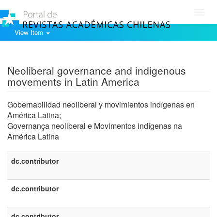
Toggl
navig
View Item
Show simple item record
Neoliberal governance and indigenous
movements in Latin America
Gobernabilidad neoliberal y movimientos indígenas en
América Latina;
Governança neoliberal e Movimentos indígenas na
América Latina
dc.contributor
dc.contributor
dc.contributor