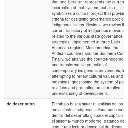
that neoliberalism represents the current
incarnation of that system, but also
symbolizes a cultural project that provides
criteria for designing governance policies 
indigenous issues. Besides, we review the
current trajectory of indigenous movemen
related to the various state governance
strategies, implemented in three Latin
American regions: Mesoamerica, the
Andean countries and the Southern Cone.
Finally, we analyze the counter-hegemoni
and transformative potential of
contemporary indigenous movements, in
attempting to renew cultural values and
meanings, questioning the system of pow
relations and promoting an alternative
understanding of development.
dc.description
El trabajo busca situar el análisis de los
movimientos indígenas latinoamericanos
dentro del desarrollo global del capitalism
el sistema-mundo moderno, tratando de
seguir una lectura decolonial de dichos