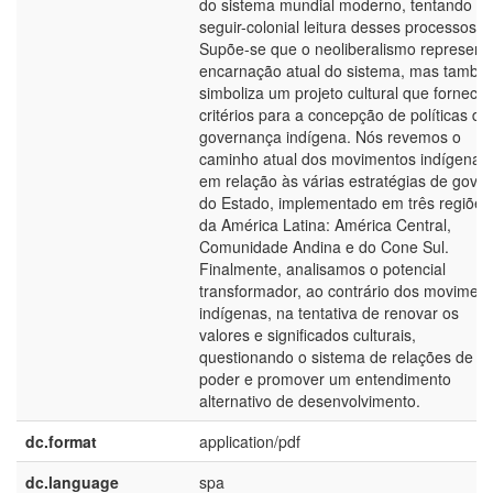
do sistema mundial moderno, tentando
seguir-colonial leitura desses processos.
Supõe-se que o neoliberalismo represent
encarnação atual do sistema, mas també
simboliza um projeto cultural que fornece
critérios para a concepção de políticas de
governança indígena. Nós revemos o
caminho atual dos movimentos indígenas
em relação às várias estratégias de gove
do Estado, implementado em três regiões
da América Latina: América Central,
Comunidade Andina e do Cone Sul.
Finalmente, analisamos o potencial
transformador, ao contrário dos movimen
indígenas, na tentativa de renovar os
valores e significados culturais,
questionando o sistema de relações de
poder e promover um entendimento
alternativo de desenvolvimento.
dc.format
application/pdf
dc.language
spa