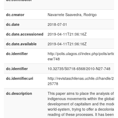
dc.creator
Navarrete Saavedra, Rodrigo
dc.date
2018-07-01
dc.date.accessioned
2019-04-11T21:06:16Z
dc.date.available
2019-04-11T21:06:16Z
dc.identifier
http://polis.ulagos.cl/index.php/polis/article
ew/748
dc.identifier
10.32735/S0718-6568/2010-N27-748
dc.identifier.uri
http://revistaschilenas.uchile.cl/handle/225
25778
dc.description
This paper aims to place the analysis of
indigenous movements within the global
development of capitalism and the moder
world-system, trying to offer a decolonial
reading of these processes. It has been s