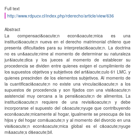
Full text
http://www.rdpucv.cl/index.php/rderecho/article/view/636
Abstract
La compensaci&oacute;n econ&oacute;mica es una
instituci&oacute;n nueva en el derecho matrimonial chileno que
presenta dificultades para su interpretaci&oacute;n. La doctrina
no es un&aacute;nime al momento de determinar su naturaleza
jur&iacute;dica y los jueces al momento de establecer su
procedencia se dividen entre quienes exigen el cumplimiento de
los supuestos objetivos y subjetivos del art&iacute;culo 61 LMC. y
quienes prescinden de los elementos subjetivos. Al momento de
la cuantificaci&oacute;n no existe una vinculaci&oacute;n a los
supuestos de procedencia y son fijados con una visi&oacute;n
asistencial muy cercana a la pensi&oacute;n de alimentos. La
instituci&oacute;n requiere de una revisi&oacute;n y debe
incorporarse el supuesto del c&oacute;nyuge que contribuyendo
econ&oacute;micamente al hogar, igualmente se preocupa de los
hijos y del hogar com&uacute;n y al momento del divorcio en una
visi&oacute;n econ&oacute;mica global es el c&oacute;nyuge
m&aacute;s d&eacute;bil.