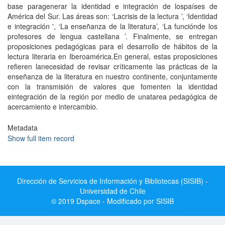
base paragenerar la identidad e integración de lospaíses de
América del Sur. Las áreas son: ‘Lacrisis de la lectura ’, ‘Identidad
e integración ', ‘La enseñanza de la literatura’, ‘La funciónde los
profesores de lengua castellana ’. Final­mente, se entregan
proposiciones pedagó­gicas para el desarrollo de hábitos de la
lec­tura literaria en Iberoamérica.En general, estas proposiciones
refieren lanecesidad de revisar críticamente las prác­ticas de la
enseñanza de la literatura en nues­tro continente, conjuntamente
con la transmi­sión de valores que fomenten la identidad
eintegración de la región por medio de unatarea pedagógica de
acercamiento e inter­cambio.
Metadata
Show full item record
Dirección de Servicios de Información y Bibliotecas (SISIB) -
Universidad de Chile
© 2019 Dspace - Modificado por SISIB