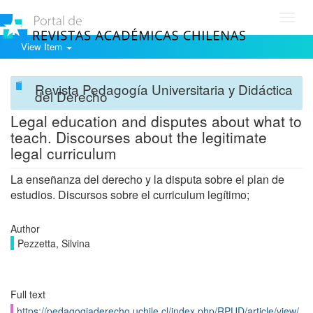
Toggl
navig
View Item
Revista Pedagogía Universitaria y Didáctica
del Derecho
Legal education and disputes about what to
teach. Discourses about the legitimate
legal curriculum
La enseñanza del derecho y la disputa sobre el plan de
estudios. Discursos sobre el curriculum legítimo;
Author
Pezzetta, Silvina
Full text
https://pedagogiaderecho.uchile.cl/index.php/RPUD/article/view/