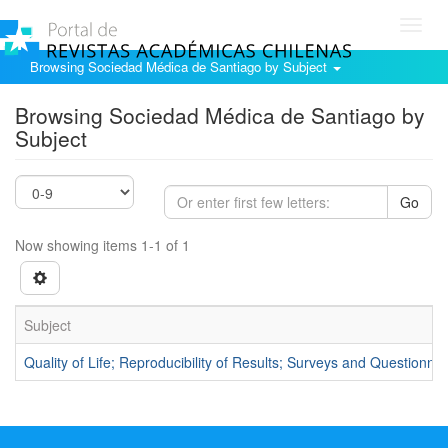
Toggl
navig
Browsing Sociedad Médica de Santiago by Subject
Browsing Sociedad Médica de Santiago by
Subject
Go
Now showing items 1-1 of 1
Subject
Quality of Life; Reproducibility of Results; Surveys and Questionna