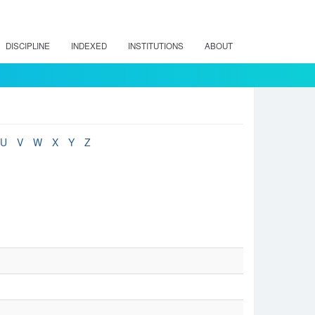
DISCIPLINE
INDEXED
INSTITUTIONS
ABOUT
U
V
W
X
Y
Z