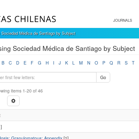
JOURNALS
 Sociedad Médica de Santiago by Subject
ing Sociedad Médica de Santiago by Subject
B
C
D
E
F
G
H
I
J
K
L
M
N
O
P
Q
R
S
T
Go
wing items 1-20 of 46
t
]
dosis; Granulomatous; Appendix
[1]