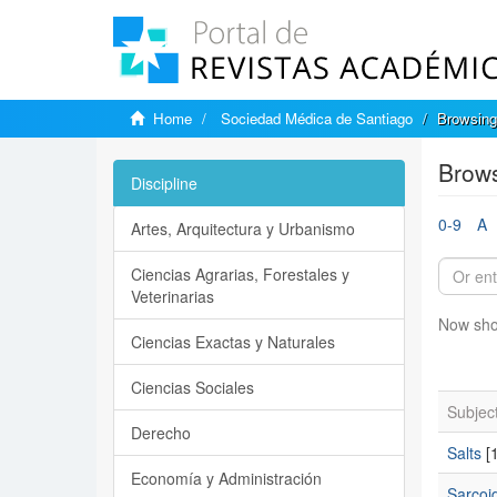
Home
Sociedad Médica de Santiago
Browsing
Brows
Discipline
0-9
A
Artes, Arquitectura y Urbanismo
Ciencias Agrarias, Forestales y
Veterinarias
Now sho
Ciencias Exactas y Naturales
Ciencias Sociales
Subjec
Derecho
Salts
[1
Economía y Administración
Sarcoi