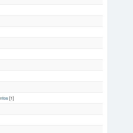
entos
[1]