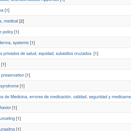
ma
[1]
s, medical
[2]
 policy
[1]
derma, systemic
[1]
s privados de salud, equidad, subsidios cruzados.
[1]
[1]
preservation
[1]
 syndrome
[1]
ios de Medicina, errores de medicación, calidad, seguridad y medicam
havior
[1]
unceling
[1]
unseling
[1]