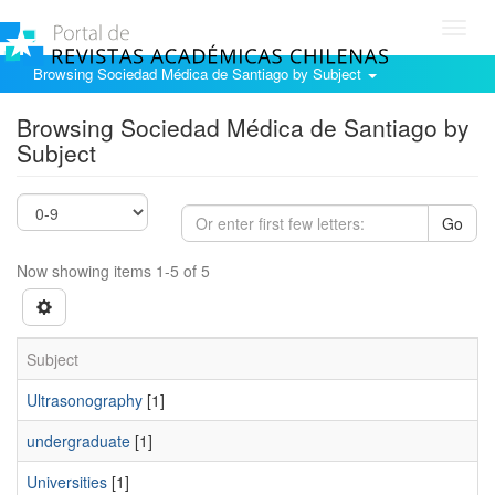
Toggl
navig
Browsing Sociedad Médica de Santiago by Subject
Browsing Sociedad Médica de Santiago by
Subject
Go
Now showing items 1-5 of 5
Subject
Ultrasonography
[1]
undergraduate
[1]
Universities
[1]