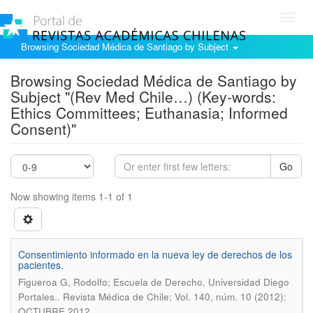
Toggl
navig
Browsing Sociedad Médica de Santiago by Subject
Browsing Sociedad Médica de Santiago by
Subject "(Rev Med Chile…) (Key-words:
Ethics Committees; Euthanasia; Informed
Consent)"
Go
Now showing items 1-1 of 1
Consentimiento informado en la nueva ley de derechos de los
pacientes.
Figueroa G, Rodolfo; Escuela de Derecho, Universidad Diego
.
Portales.
Revista Médica de Chile; Vol. 140, núm. 10 (2012):
OCTUBRE 2012