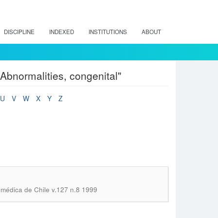
DISCIPLINE
INDEXED
INSTITUTIONS
ABOUT
bnormalities, congenital"
U
V
W
X
Y
Z
 médica de Chile v.127 n.8 1999