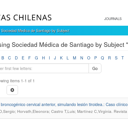
JOURNALS
 Sociedad Médica de Santiago by Subject
ing Sociedad Médica de Santiago by Subject "A
B
C
D
E
F
G
H
I
J
K
L
M
N
O
P
Q
R
S
T
Go
wing items 1-1 of 1
 broncogénico cervical anterior, simulando lesión tiroidea.: Caso clínico
.
 D,Sergio; Horvath,Eleonora; Castro T,Luis; Martínez C,Virginia
Revista