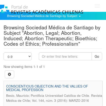
Toggl
navig
Browsing Sociedad Médica de Santiago by Subject
Browsing Sociedad Médica de Santiago by
Subject "Abortion, Legal; Abortion,
Induced; Abortion Therapeutic; Bioethics;
Codes of Ethics; Professionalism"
Go
Now showing items 1-1 of 1
CONSCIENTIOUS OBJECTION AND THE VALUES OF
MEDICAL PROFESSION
.
Besio, Mauricio; Pontificia Universidad Católica de Chile
Revista
Médica de Chile; Vol. 144, núm. 3 (2016): MARZO 2016