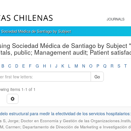
JOURNALS
 Sociedad Médica de Santiago by Subject
ing Sociedad Médica de Santiago by Subject "H
tals, public; Management audit; Patient satisfac
B
C
D
E
F
G
H
I
J
K
L
M
N
O
P
Q
R
S
T
Go
wing items 1-1 of 1
elo estructural para medir la efectividad de los servicios hospitalarios:
s S, Jorge; Doctor en Economía y Gestión de las Organizaciones.Institu
M, Carmen; Departamento de Dirección de Marketing e Investigación 