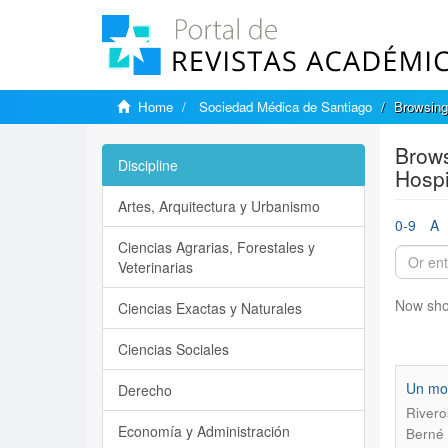
Home
Sociedad Médica de Santiago
Browsing
Brows
Discipline
Hospi
Artes, Arquitectura y Urbanismo
0-9
A
Ciencias Agrarias, Forestales y
Veterinarias
Now sho
Ciencias Exactas y Naturales
Ciencias Sociales
Un mod
Derecho
Rivero
Economía y Administración
Berné 