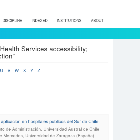
DISCIPLINE
INDEXED
INSTITUTIONS
ABOUT
ealth Services accessibility;
tion"
U
V
W
X
Y
Z
 aplicación en hospitales públicos del Sur de Chile.
to de Administración, Universidad Austral de Chile;
de Mercados, Universidad de Zaragoza (España).