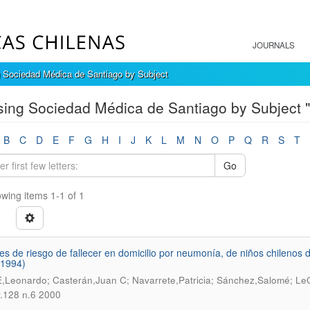
JOURNALS
 Sociedad Médica de Santiago by Subject
ing Sociedad Médica de Santiago by Subject "I
B
C
D
E
F
G
H
I
J
K
L
M
N
O
P
Q
R
S
T
Go
wing items 1-1 of 1
es de riesgo de fallecer en domicilio por neumonía, de niños chilenos 
-1994)
E,Leonardo; Casterán,Juan C; Navarrete,Patricia; Sánchez,Salomé; LeCer
v.128 n.6 2000