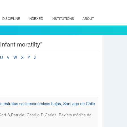
DISCIPLINE
INDEXED
INSTITUTIONS
ABOUT
nfant moratlity"
U
V
W
X
Y
Z
de estratos socioeconómicos bajos, Santiago de Chile
.
f S,Patricio; Castillo D,Carlos
Revista médica de