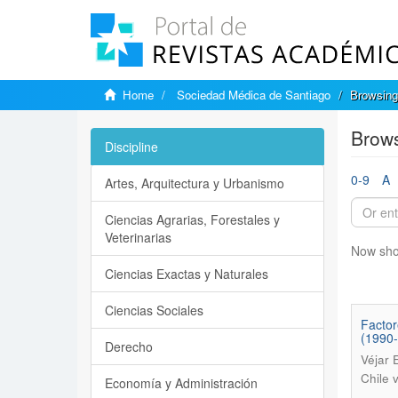
Home
Sociedad Médica de Santiago
Browsing
Brows
Discipline
0-9
A
Artes, Arquitectura y Urbanismo
Ciencias Agrarias, Forestales y
Veterinarias
Now sho
Ciencias Exactas y Naturales
Ciencias Sociales
Factor
(1990
Derecho
Véjar 
Chile 
Economía y Administración