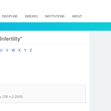
DISCIPLINE
INDEXED
INSTITUTIONS
ABOUT
fertility"
U
V
W
X
Y
Z
o
v.128 n.2 2000