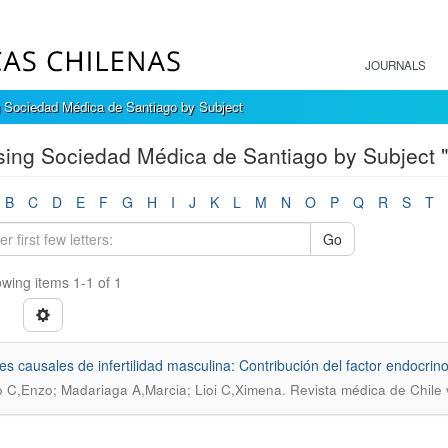
JOURNALS
 Sociedad Médica de Santiago by Subject
ing Sociedad Médica de Santiago by Subject "In
B
C
D
E
F
G
H
I
J
K
L
M
N
O
P
Q
R
S
T
Go
wing items 1-1 of 1
es causales de infertilidad masculina: Contribución del factor endocrin
.
 C,Enzo; Madariaga A,Marcia; Lioi C,Ximena
Revista médica de Chile 