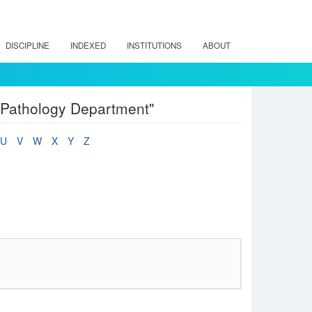
DISCIPLINE
INDEXED
INSTITUTIONS
ABOUT
"Pathology Department"
U
V
W
X
Y
Z