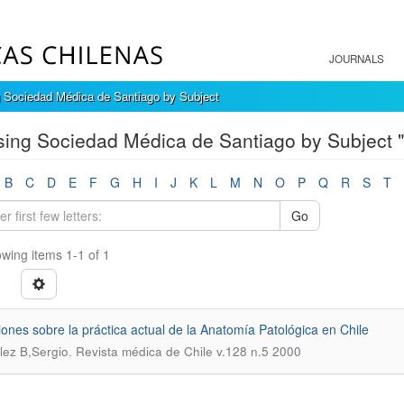
JOURNALS
 Sociedad Médica de Santiago by Subject
ing Sociedad Médica de Santiago by Subject 
B
C
D
E
F
G
H
I
J
K
L
M
N
O
P
Q
R
S
T
Go
wing items 1-1 of 1
iones sobre la práctica actual de la Anatomía Patológica en Chile
.
ez B,Sergio
Revista médica de Chile v.128 n.5 2000