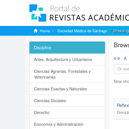
Home
Sociedad Médica de Santiago
Browsing
Brows
Discipline
0-9
A
Artes, Arquitectura y Urbanismo
Ciencias Agrarias, Forestales y
Veterinarias
Now sho
Ciencias Exactas y Naturales
Ciencias Sociales
Reflex
Derecho
Gonzál
Economía y Administración