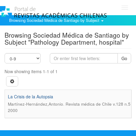
Toggl
navig
Browsing Sociedad Médica de Santiago by Subject
Browsing Sociedad Médica de Santiago by
Subject "Pathology Department, hospital"
Go
Now showing items 1-1 of 1
La Crisis de la Autopsia
.
Martínez-Hernández,Antonio
Revista médica de Chile v.128 n.5
2000