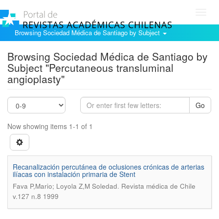
Toggl
navig
Browsing Sociedad Médica de Santiago by Subject
Browsing Sociedad Médica de Santiago by
Subject "Percutaneous transluminal
angioplasty"
Go
Now showing items 1-1 of 1
Recanalización percutánea de oclusiones crónicas de arterias
ilíacas con instalación primaria de Stent
.
Fava P,Mario; Loyola Z,M Soledad
Revista médica de Chile
v.127 n.8 1999