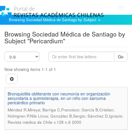
Toggl
navig
Browsing Sociedad Médica de Santiago by Subject
Browsing Sociedad Médica de Santiago by
Subject "Pericardium"
Go
Now showing items 1-1 of 1
Bronquiolitis obliterante con neumonía en organización
secundaria a quimioterapia, en un niño con sarcoma
pericárdico primario
Méndez R,Mireya; Barriga C,Francisco; García B,Cristian;
.
Holmgren P,Nils Linus; González B,Sergio; Sánchez D,Ignacio
Revista médica de Chile v.128 n.6 2000