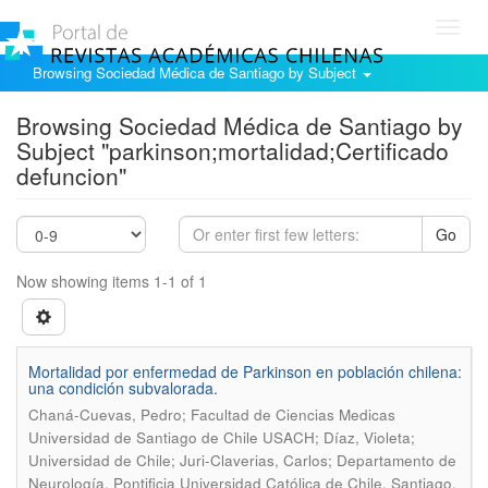
Toggl
navig
Browsing Sociedad Médica de Santiago by Subject
Browsing Sociedad Médica de Santiago by
Subject "parkinson;mortalidad;Certificado
defuncion"
Go
Now showing items 1-1 of 1
Mortalidad por enfermedad de Parkinson en población chilena:
una condición subvalorada.
Chaná-Cuevas, Pedro; Facultad de Ciencias Medicas
Universidad de Santiago de Chile USACH; Díaz, Violeta;
Universidad de Chile; Juri-Claverias, Carlos; Departamento de
Neurología. Pontificia Universidad Católica de Chile. Santiago,