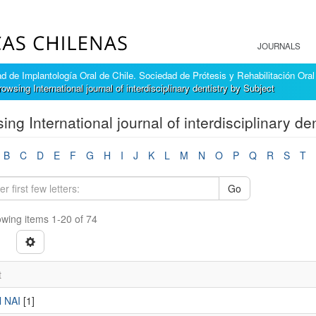
JOURNALS
 de Implantología Oral de Chile. Sociedad de Prótesis y Rehabilitación Oral
rowsing International journal of interdisciplinary dentistry by Subject
ing International journal of interdisciplinary de
B
C
D
E
F
G
H
I
J
K
L
M
N
O
P
Q
R
S
T
Go
wing items 1-20 of 74
t
l NAI
[1]