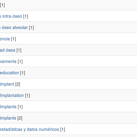
[1]
 intra-óseo
[1]
 óseo alveolar
[1]
encia
[1]
ad ósea
[1]
 cements
[1]
 education
[1]
implant
[2]
Implantation
[1]
 Implants
[1]
 implants
[2]
estadísticas y datos numéricos
[1]