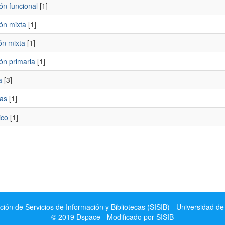
ón funcional
[1]
ón mixta
[1]
ón mixta
[1]
ón primaria
[1]
a
[3]
tas
[1]
ico
[1]
ción de Servicios de Información y Bibliotecas (SISIB) - Universidad de
© 2019 Dspace - Modificado por SISIB