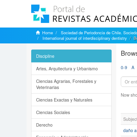
Home
Sociedad de Periodoncia de Chile. Sociedad
International journal of interdisciplinary dentistry
B
Brows
Discipline
0-9
A
Artes, Arquitectura y Urbanismo
Ciencias Agrarias, Forestales y
Veterinarias
Now sho
Ciencias Exactas y Naturales
Ciencias Sociales
Subjec
Derecho
daño a