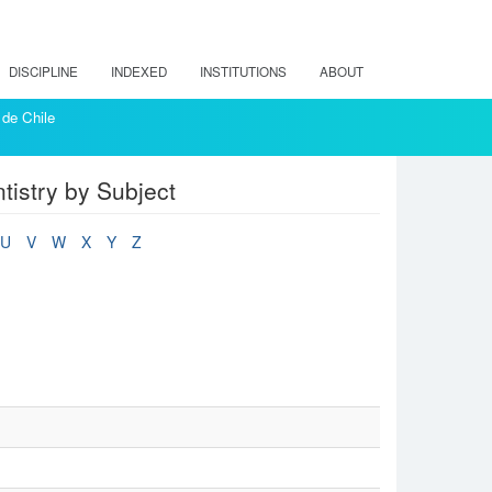
DISCIPLINE
INDEXED
INSTITUTIONS
ABOUT
 de Chile
ntistry by Subject
U
V
W
X
Y
Z