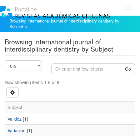
Toggl
navig
Browsing International journal of interdisciplinary dentistry by
Subject
Browsing International journal of
interdisciplinary dentistry by Subject
Go
Now showing items 1-6 of 6
Subject
Validez
[1]
Variación
[1]