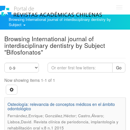
Toggl
navig
Browsing International journal of interdisciplinary dentistry by
Subject
Browsing International journal of
interdisciplinary dentistry by Subject
"Bifosfonatos"
Go
Now showing items 1-1 of 1
Osteología: relevancia de conceptos médicos en el ámbito
odontológico
Fernández,Enrique; González,Héctor; Castro,Álvaro;
.
Lisboa,David
Revista clínica de periodoncia, implantología y
rehabilitación oral v.8 n.1 2015