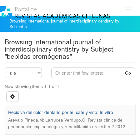
Toggl
navig
Browsing International journal of interdisciplinary dentistry by
Subject
Browsing International journal of
interdisciplinary dentistry by Subject
"bebidas cromógenas"
Go
Now showing items 1-1 of 1
Recidiva del color dentario por té, café y vino: In vitro
.
Arévalo Pineda,M; Larrucea Verdugo,C
Revista clínica de
periodoncia, implantología y rehabilitación oral v.5 n.2 2012