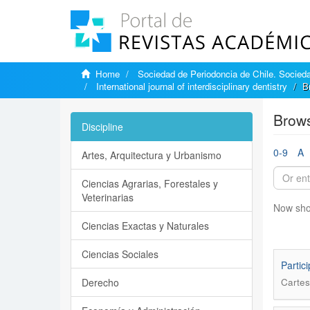
Home
Sociedad de Periodoncia de Chile. Sociedad
International journal of interdisciplinary dentistry
B
Brows
Discipline
0-9
A
Artes, Arquitectura y Urbanismo
Ciencias Agrarias, Forestales y
Veterinarias
Now sho
Ciencias Exactas y Naturales
Ciencias Sociales
Partic
Derecho
Cartes