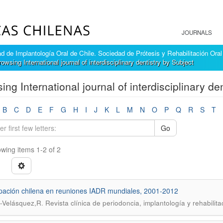
JOURNALS
 de Implantología Oral de Chile. Sociedad de Prótesis y Rehabilitación Oral
rowsing International journal of interdisciplinary dentistry by Subject
ing International journal of interdisciplinary den
B
C
D
E
F
G
H
I
J
K
L
M
N
O
P
Q
R
S
T
Go
wing items 1-2 of 2
ipación chilena en reuniones IADR mundiales, 2001-2012
.
-Velásquez,R
Revista clínica de periodoncia, implantología y rehabilita