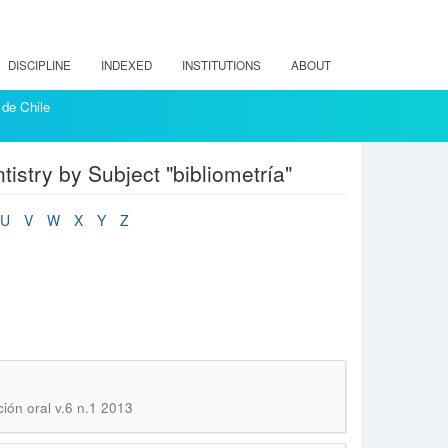
DISCIPLINE
INDEXED
INSTITUTIONS
ABOUT
 de Chile
tistry by Subject "bibliometría"
U
V
W
X
Y
Z
ción oral v.6 n.1 2013