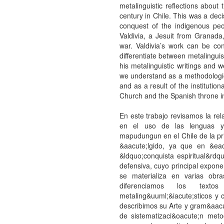
metalinguistic reflections about
century in Chile. This was a deci
conquest of the indigenous pe
Valdivia, a Jesuit from Granada
war. Valdivia’s work can be con
differentiate between metalinguis
his metalinguistic writings and 
we understand as a methodologic
and as a result of the institutio
Church and the Spanish throne in
En este trabajo revisamos la rela
en el uso de las lenguas y r
mapudungun en el Chile de la pr
&aacute;lgido, ya que en &eac
&ldquo;conquista espiritual&rdq
defensiva, cuyo principal exponen
se materializa en varias obra
diferenciamos los tex
metaling&uuml;&iacute;sticos y 
describimos su Arte y gram&aac
de sistematizaci&oacute;n meto