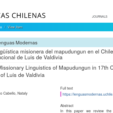
JOURNALS
as
View Item
enguas Modernas
ngüística misionera del mapudungun en el Chile d
tucional de Luis de Valdivia
issionary Linguistics of Mapudungun in 17th Ce
of Luis de Valdivia
Full text
o Cabello, Nataly
https://lenguasmodernas.uchile
Abstract
In this paper we review the 