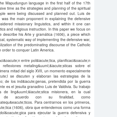
 the Mapudungun language in the first half of the 17th
sive time as the strategies and planning of the spiritual
ople were being discussed and planned out. Luis de
, was the main proponent in explaining the defensive
sidered missionary linguistics, and within it one can
tics and religious instruction. In this paper we focus on
we describe his Arte y gramática (1606), a piece which
al, systematic way of implementing the defensive war,
nalization of the predominating discourse of the Catholic
 order to conquer Latin America.
ci&oacute;n entre pol&iacute;tica, planificaci&oacute;n
eflexiones metaling&uuml;&iacute;sticas sobre el
imera mitad del siglo XVII, un momento especialmente
ute;l se discuten y elaboran las estrategias de la
uo; de los ind&iacute;genas, pretendida por la guerra
te es el jesuita granadino Luis de Valdivia. Su trabajo
s de ling&uuml;&iacute;stica misionera, en la cual
tos de acuerdo con su finalidad, como
catequ&eacute;ticos. Para centrarnos en los primeros,
ute;tica (1606), obra que entendemos como una forma
dol&oacute;gica para ejecutar la guerra defensiva y