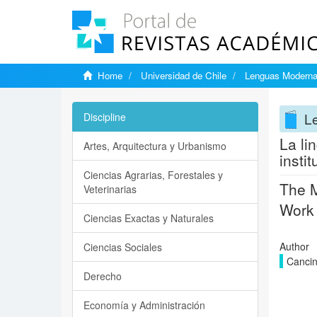
Home
Universidad de Chile
Lenguas Modern
L
Discipline
La li
Artes, Arquitectura y Urbanismo
insti
Ciencias Agrarias, Forestales y
The M
Veterinarias
Work 
Ciencias Exactas y Naturales
Author
Ciencias Sociales
Cancin
Derecho
Economía y Administración