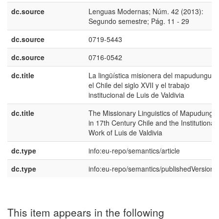
dc.source
Lenguas Modernas; Núm. 42 (2013):
Segundo semestre; Pág. 11 - 29
dc.source
0719-5443
dc.source
0716-0542
dc.title
La lingüística misionera del mapudungun 
el Chile del siglo XVII y el trabajo
institucional de Luis de Valdivia
dc.title
The Missionary Linguistics of Mapudungu
in 17th Century Chile and the Institutional
Work of Luis de Valdivia
dc.type
info:eu-repo/semantics/article
dc.type
info:eu-repo/semantics/publishedVersion
This item appears in the following