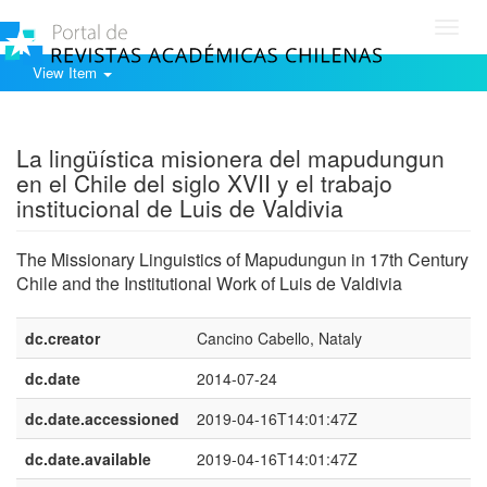
Toggl
navig
View Item
Show simple item record
La lingüística misionera del mapudungun
en el Chile del siglo XVII y el trabajo
institucional de Luis de Valdivia
The Missionary Linguistics of Mapudungun in 17th Century
Chile and the Institutional Work of Luis de Valdivia
dc.creator
Cancino Cabello, Nataly
dc.date
2014-07-24
dc.date.accessioned
2019-04-16T14:01:47Z
dc.date.available
2019-04-16T14:01:47Z