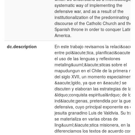
systematic way of implementing the
defensive war, and as a result of the
institutionalization of the predominating
discourse of the Catholic Church and the
Spanish throne in order to conquer Latin
America.
dc.description
En este trabajo revisamos la relaci&oacut
entre pol&iacute;tica, planificaci&oacute;n
el uso de las lenguas y reflexiones
metaling&uuml;&iacute;sticas sobre el
mapudungun en el Chile de la primera mi
del siglo XVII, un momento especialmente
&aacute;lgido, ya que en &eacute;l se
discuten y elaboran las estrategias de la
&ldquo;conquista espiritual&rdquo; de los
ind&iacute;genas, pretendida por la guerr
defensiva, cuyo principal exponente es el
jesuita granadino Luis de Valdivia. Su trab
se materializa en varias obras de
ling&uuml;&iacute;stica misionera, en la c
diferenciamos los textos de acuerdo con 