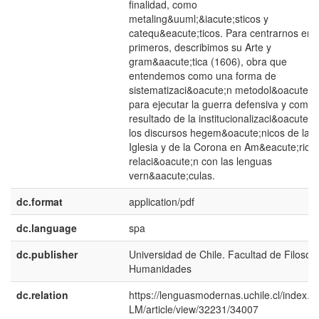
finalidad, como
metaling&uuml;&iacute;sticos y
catequ&eacute;ticos. Para centrarnos en l
primeros, describimos su Arte y
gram&aacute;tica (1606), obra que
entendemos como una forma de
sistematizaci&oacute;n metodol&oacute;g
para ejecutar la guerra defensiva y como 
resultado de la institucionalizaci&oacute;n
los discursos hegem&oacute;nicos de la
Iglesia y de la Corona en Am&eacute;rica
relaci&oacute;n con las lenguas
vern&aacute;culas.
dc.format
application/pdf
dc.language
spa
dc.publisher
Universidad de Chile. Facultad de Filosofí
Humanidades
dc.relation
https://lenguasmodernas.uchile.cl/index.p
LM/article/view/32231/34007