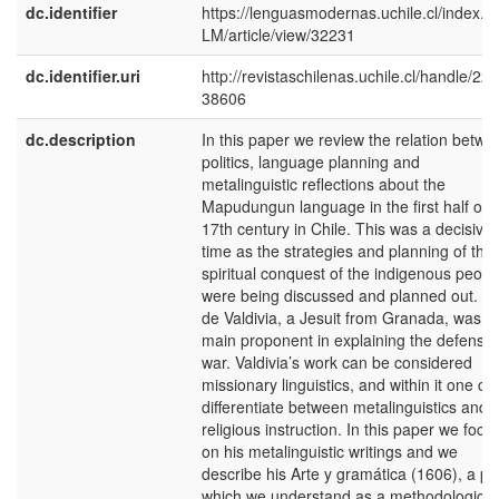
dc.identifier
https://lenguasmodernas.uchile.cl/index.p
LM/article/view/32231
dc.identifier.uri
http://revistaschilenas.uchile.cl/handle/225
38606
dc.description
In this paper we review the relation betw
politics, language planning and
metalinguistic reflections about the
Mapudungun language in the first half of 
17th century in Chile. This was a decisive
time as the strategies and planning of the
spiritual conquest of the indigenous peopl
were being discussed and planned out. Lu
de Valdivia, a Jesuit from Granada, was t
main proponent in explaining the defensiv
war. Valdivia’s work can be considered
missionary linguistics, and within it one ca
differentiate between metalinguistics and
religious instruction. In this paper we focu
on his metalinguistic writings and we
describe his Arte y gramática (1606), a pi
which we understand as a methodological