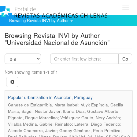
Toggl
navig
Browsing Revista INVI by Author
Browsing Revista INVI by Author
"Universidad Nacional de Asunción"
Go
Now showing items 1-1 of 1
Popular urbanization in Asuncion, Paraguay
Canese de Estigarribia, Marta Isabel; Vuyk Espínola, Cecilia
María; Sagüi, Néstor Javier; Ibarra Díaz, Gustavo Alberto;
Pignata, Roque Marcelino; Velázquez Gauto, Nery Andrés;
Villalba Medina, Gabriel Reinaldo; Laterra, Diego Federico;
Allende Chamorro, Javier; Godoy Giménez, Perla Primitiva;
.
Duré Bañuelos, Víctor
Revista INVI; Vol. 34, Núm. 95 (2019); 9-