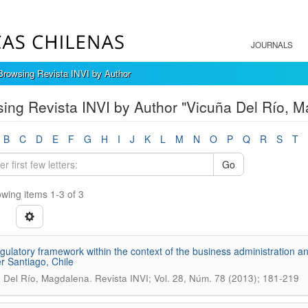
JOURNALS
Browsing Revista INVI by Author
ing Revista INVI by Author "Vicuña Del Río, 
B
C
D
E
F
G
H
I
J
K
L
M
N
O
P
Q
R
S
T
Go
wing items 1-3 of 3
gulatory framework within the context of the business administration 
r Santiago, Chile
.
 Del Río, Magdalena
Revista INVI; Vol. 28, Núm. 78 (2013); 181-219