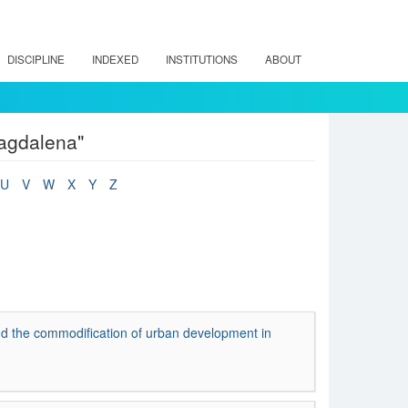
DISCIPLINE
INDEXED
INSTITUTIONS
ABOUT
Magdalena"
U
V
W
X
Y
Z
and the commodification of urban development in