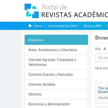
Home
Universidad de Chile
Revista INVI
Brows
Discipline
0-9
A
Artes, Arquitectura y Urbanismo
Ciencias Agrarias, Forestales y
Veterinarias
Now sho
Ciencias Exactas y Naturales
Ciencias Sociales
The re
Greate
Derecho
Vicuña
Economía y Administración