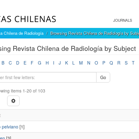
JOURNALS
a Chilena de Radiología
Browsing Revista Chilena de Radiología by Subj
ing Revista Chilena de Radiología by Subject
B
C
D
E
F
G
H
I
J
K
L
M
N
O
P
Q
R
S
T
Go
wing items 1-20 of 103
t
 pelviano
[1]
en
[3]