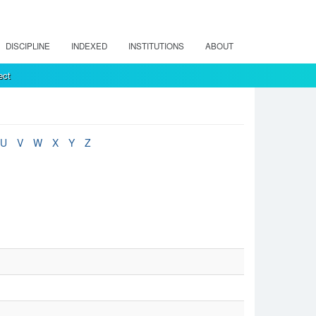
DISCIPLINE
INDEXED
INSTITUTIONS
ABOUT
ect
U
V
W
X
Y
Z