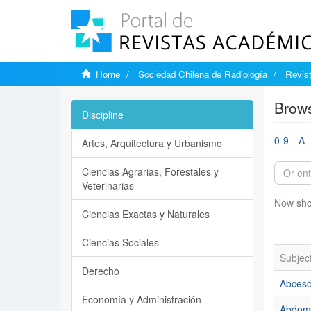
Home
Sociedad Chilena de Radiología
Revist
Brows
Discipline
0-9
A
Artes, Arquitectura y Urbanismo
Ciencias Agrarias, Forestales y
Veterinarias
Now sho
Ciencias Exactas y Naturales
Ciencias Sociales
Subjec
Derecho
Abceso
Economía y Administración
Abdom