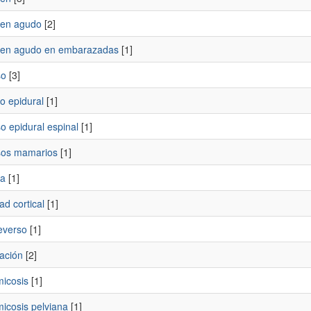
en agudo
[2]
en agudo en embarazadas
[1]
so
[3]
o epidural
[1]
o epidural espinal
[1]
os mamarios
[1]
ia
[1]
dad cortical
[1]
everso
[1]
ación
[2]
micosis
[1]
icosis pelviana
[1]