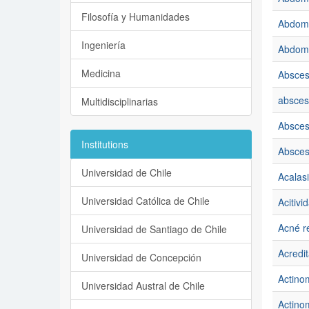
Filosofía y Humanidades
Abdom
Ingeniería
Abdom
Medicina
Absce
absces
Multidisciplinarias
Absces
Institutions
Absces
Universidad de Chile
Acalas
Universidad Católica de Chile
Acitivi
Acné r
Universidad de Santiago de Chile
Acredit
Universidad de Concepción
Actino
Universidad Austral de Chile
Actinom