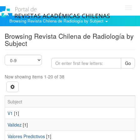
Toggl
navig
Browsing Revista Chilena de Radiología by Subject
Browsing Revista Chilena de Radiología by
Subject
Go
Now showing items 1-20 of 38
Subject
V1
[1]
Validez
[1]
Valores Predictivos
[1]