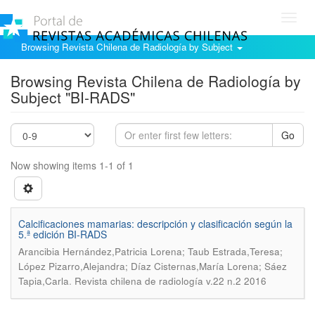
Toggl
navig
Browsing Revista Chilena de Radiología by Subject
Browsing Revista Chilena de Radiología by
Subject "BI-RADS"
Go
Now showing items 1-1 of 1
Calcificaciones mamarias: descripción y clasificación según la
5.ª edición BI-RADS
Arancibia Hernández,Patricia Lorena; Taub Estrada,Teresa;
López Pizarro,Alejandra; Díaz Cisternas,María Lorena; Sáez
.
Tapia,Carla
Revista chilena de radiología v.22 n.2 2016