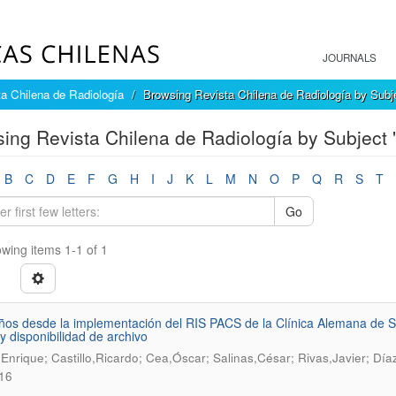
JOURNALS
a Chilena de Radiología
Browsing Revista Chilena de Radiología by Subj
ing Revista Chilena de Radiología by Subject 
B
C
D
E
F
G
H
I
J
K
L
M
N
O
P
Q
R
S
T
Go
wing items 1-1 of 1
ños desde la implementación del RIS PACS de la Clínica Alemana de S
 y disponibilidad de archivo
Enrique; Castillo,Ricardo; Cea,Óscar; Salinas,César; Rivas,Javier; Día
16