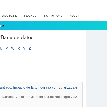
DISCIPLINE
INDEXED
INSTITUTIONS
ABOUT
ect
"Base de datos"
U
V
W
X
Y
Z
antiago: Impacto de la tomografía computarizada en
.
z-Narváez,Víctor
Revista chilena de radiología v.22