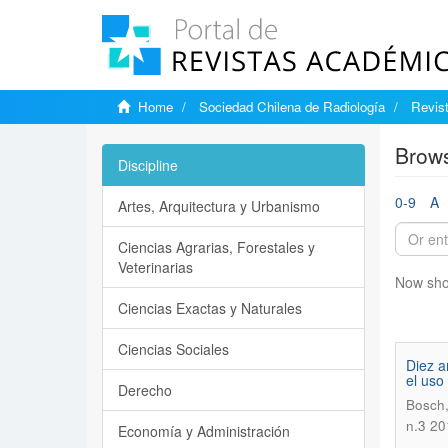
Home
Sociedad Chilena de Radiología
Revist
Brows
Discipline
0-9
A
Artes, Arquitectura y Urbanismo
Ciencias Agrarias, Forestales y
Veterinarias
Now sho
Ciencias Exactas y Naturales
Ciencias Sociales
Diez a
el uso
Derecho
Bosch,
n.3 20
Economía y Administración