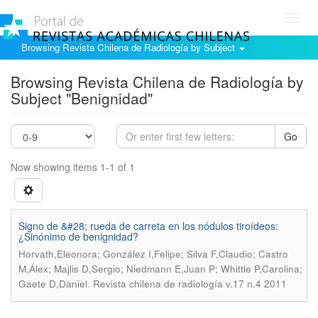
Toggl
navig
Browsing Revista Chilena de Radiología by Subject
Browsing Revista Chilena de Radiología by
Subject "Benignidad"
Go
Now showing items 1-1 of 1
Signo de &#28; rueda de carreta en los nódulos tiroídeos:
¿Sinónimo de benignidad?
Horvath,Eleonora; González I,Felipe; Silva F,Claudio; Castro
M,Álex; Majlis D,Sergio; Niedmann E,Juan P; Whittle P,Carolina;
.
Gaete D,Daniel
Revista chilena de radiología v.17 n.4 2011