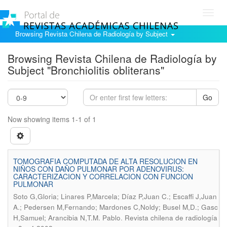
Toggl
navig
Browsing Revista Chilena de Radiología by Subject
Browsing Revista Chilena de Radiología by
Subject "Bronchiolitis obliterans"
Go
Now showing items 1-1 of 1
TOMOGRAFIA COMPUTADA DE ALTA RESOLUCION EN
NIÑOS CON DAÑO PULMONAR POR ADENOVIRUS:
CARACTERIZACION Y CORRELACION CON FUNCION
PULMONAR
Soto G,Gloria; Linares P,Marcela; Díaz P,Juan C.; Escaffi J,Juan
A.; Pedersen M,Fernando; Mardones C,Noldy; Busel M,D.; Gasc
.
H,Samuel; Arancibia N,T.M. Pablo
Revista chilena de radiología