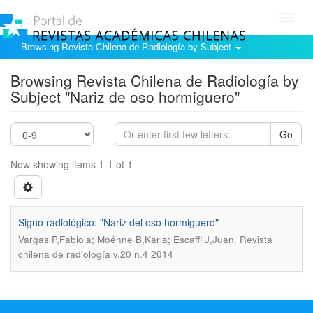
Toggl
navig
Browsing Revista Chilena de Radiología by Subject
Browsing Revista Chilena de Radiología by
Subject "Nariz de oso hormiguero"
Go
Now showing items 1-1 of 1
Signo radiológico: "Nariz del oso hormiguero"
.
Vargas P,Fabiola; Moënne B,Karla; Escaffi J,Juan
Revista
chilena de radiología v.20 n.4 2014