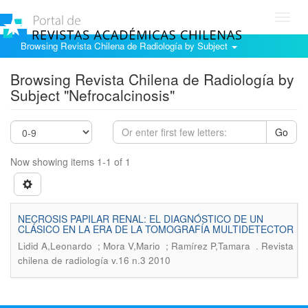
Toggl
navig
Browsing Revista Chilena de Radiología by Subject
Browsing Revista Chilena de Radiología by
Subject "Nefrocalcinosis"
Go
Now showing items 1-1 of 1
NECROSIS PAPILAR RENAL: EL DIAGNÓSTICO DE UN
CLÁSICO EN LA ERA DE LA TOMOGRAFÍA MULTIDETECTOR
.
Lidid A,Leonardo ; Mora V,Mario ; Ramírez P,Tamara
Revista
chilena de radiología v.16 n.3 2010