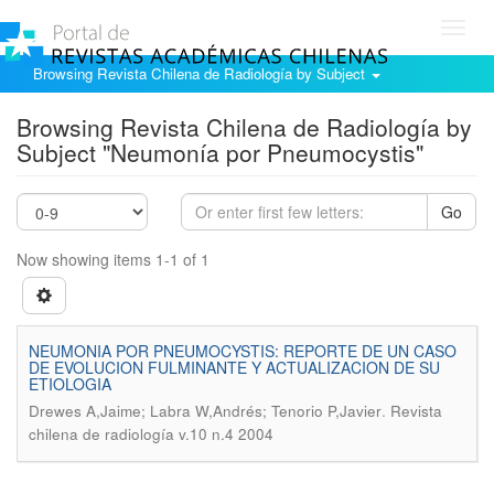
Toggl
navig
Browsing Revista Chilena de Radiología by Subject
Browsing Revista Chilena de Radiología by
Subject "Neumonía por Pneumocystis"
Go
Now showing items 1-1 of 1
NEUMONIA POR PNEUMOCYSTIS: REPORTE DE UN CASO
DE EVOLUCION FULMINANTE Y ACTUALIZACION DE SU
ETIOLOGIA
.
Drewes A,Jaime; Labra W,Andrés; Tenorio P,Javier
Revista
chilena de radiología v.10 n.4 2004