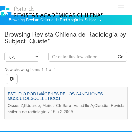
Toggl
navig
Browsing Revista Chilena de Radiología by Subject
Browsing Revista Chilena de Radiología by
Subject "Quiste"
Go
Now showing items 1-1 of 1
ESTUDIO POR IMÁGENES DE LOS GANGLIONES
MUSCULOESQUELETICOS
.
Osses Z,Eduardo; Muñoz Ch,Sara; Astudillo A,Claudia
Revista
chilena de radiología v.15 n.2 2009