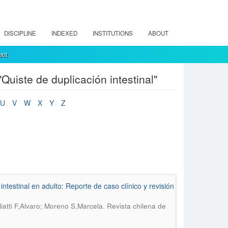
DISCIPLINE
INDEXED
INSTITUTIONS
ABOUT
ect
uiste de duplicación intestinal"
U
V
W
X
Y
Z
testinal en adulto: Reporte de caso clínico y revisión
.
iatti F,Alvaro; Moreno S,Marcela
Revista chilena de