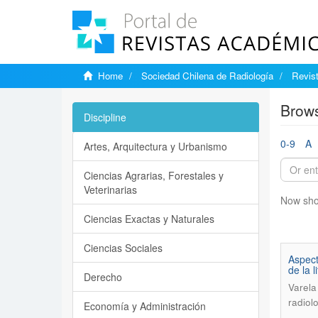
Home
Sociedad Chilena de Radiología
Revist
Brows
Discipline
0-9
A
Artes, Arquitectura y Urbanismo
Ciencias Agrarias, Forestales y
Veterinarias
Now sho
Ciencias Exactas y Naturales
Ciencias Sociales
Aspect
de la l
Derecho
Varela
radiol
Economía y Administración