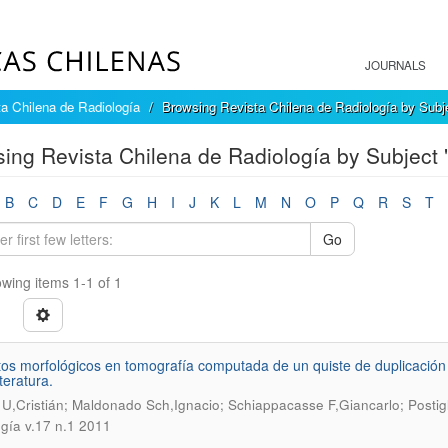
JOURNALS
a Chilena de Radiología
Browsing Revista Chilena de Radiología by Subj
ing Revista Chilena de Radiología by Subject "Q
B
C
D
E
F
G
H
I
J
K
L
M
N
O
P
Q
R
S
T
Go
wing items 1-1 of 1
os morfológicos en tomografía computada de un quiste de duplicación in
iteratura.
 U,Cristián; Maldonado Sch,Ignacio; Schiappacasse F,Giancarlo; Postigl
ogía v.17 n.1 2011