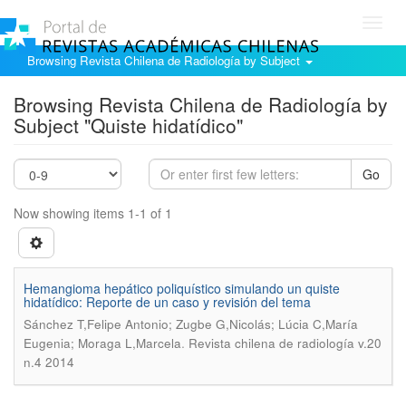
Toggl
navig
Browsing Revista Chilena de Radiología by Subject
Browsing Revista Chilena de Radiología by
Subject "Quiste hidatídico"
Go
Now showing items 1-1 of 1
Hemangioma hepático poliquístico simulando un quiste
hidatídico: Reporte de un caso y revisión del tema
Sánchez T,Felipe Antonio; Zugbe G,Nicolás; Lúcia C,María
.
Eugenia; Moraga L,Marcela
Revista chilena de radiología v.20
n.4 2014