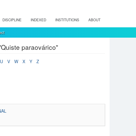
DISCIPLINE
INDEXED
INSTITUTIONS
ABOUT
ect
"Quiste paraovárico"
U
V
W
X
Y
Z
NAL