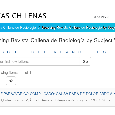
JOURNALS
a Chilena de Radiología
Browsing Revista Chilena de Radiología by Subj
ing Revista Chilena de Radiología by Subject 
B
C
D
E
F
G
H
I
J
K
L
M
N
O
P
Q
R
S
T
Go
wing items 1-1 of 1
TE PARAOVARICO COMPLICADO: CAUSA RARA DE DOLOR ABDOMI
.
H,Ester; Blanco M,Ángel
Revista chilena de radiología v.13 n.3 2007