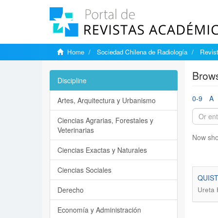
Home
Sociedad Chilena de Radiología
Revist
Brows
Discipline
0-9
A
Artes, Arquitectura y Urbanismo
Ciencias Agrarias, Forestales y
Veterinarias
Now sho
Ciencias Exactas y Naturales
Ciencias Sociales
QUIS
Derecho
Ureta 
Economía y Administración