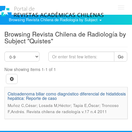
Toggl
navig
Browsing Revista Chilena de Radiología by Subject
Browsing Revista Chilena de Radiología by
Subject "Quistes"
Go
Now showing items 1-1 of 1
Cistoadenoma biliar como diagnóstico diferencial de hidatidosis
hepática: Reporte de caso
Muñoz C,César; Losada M,Héctor; Tapia E,Óscar; Troncoso
.
F,Andrés
Revista chilena de radiología v.17 n.4 2011