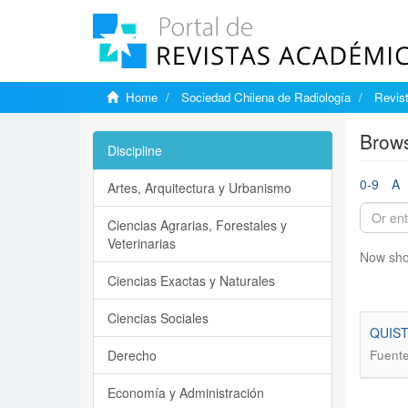
Home
Sociedad Chilena de Radiología
Revist
Brows
Discipline
0-9
A
Artes, Arquitectura y Urbanismo
Ciencias Agrarias, Forestales y
Veterinarias
Now sho
Ciencias Exactas y Naturales
Ciencias Sociales
QUIST
Derecho
Fuente
Economía y Administración