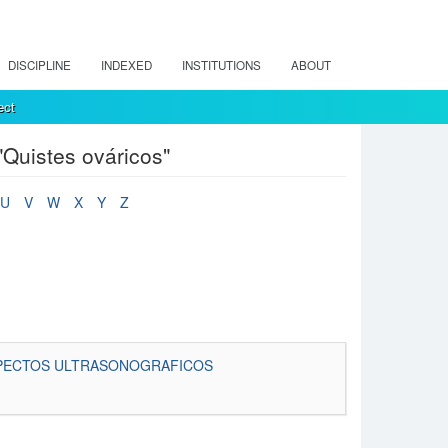
DISCIPLINE
INDEXED
INSTITUTIONS
ABOUT
ect
"Quistes ováricos"
U
V
W
X
Y
Z
ASPECTOS ULTRASONOGRAFICOS