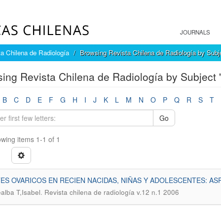
JOURNALS
a Chilena de Radiología
Browsing Revista Chilena de Radiología by Subj
ing Revista Chilena de Radiología by Subject 
B
C
D
E
F
G
H
I
J
K
L
M
N
O
P
Q
R
S
T
Go
wing items 1-1 of 1
ES OVARICOS EN RECIEN NACIDAS, NIÑAS Y ADOLESCENTES: 
.
alba T,Isabel
Revista chilena de radiología v.12 n.1 2006